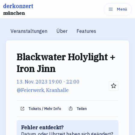
derkonzert
Zum
Menü
münchen
Inhalt
springen
Veranstaltungen
Über
Features
Blackwater Holylight +
Iron Jinn
13. Nov. 2023 19:00
- 22:00
@Feierwerk, Kranhalle
Tickets / Mehr Info
Teilen
Fehler entdeckt?
Datum, oder Uhrzeit haben sich geändert?