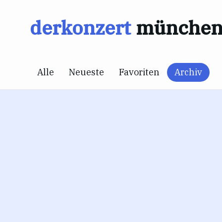
Zum
derkonzert
münche
Inhalt
springen
Alle
Neueste
Favoriten
Archiv